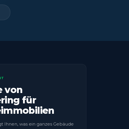
NT
e von
ing für
immobilien
gt Ihnen, was ein ganzes Gebäude