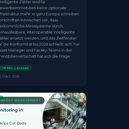
ntelligente Zähler sind für
ewerbeimmobilien keine optionale
nfrastruktur mehr. In ganz Europa schreiben
orschriften inzwischen vor, dass
erkömmliche Messsysteme durch
ernauslesbare, interoperable intelligente
ähler ersetzt werden, und das Zeitfenster
ür die Konformität bis 2026 schließt sich. Für
sset Manager und Facility-Teams in der
mmobilienwirtschaft hat sich die Frage
8
Min. Lesezeit
6. März 2026
ENERGY MANAGEMENT