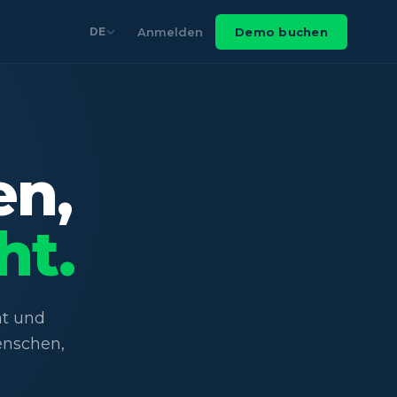
Anmelden
Demo buchen
DE
en,
ht.
ät und
enschen,