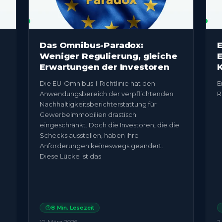
Das Omnibus-Paradox:
E
Weniger Regulierung, gleiche
E
Erwartungen der Investoren
K
Die EU-Omnibus-I-Richtlinie hat den
E
Anwendungsbereich der verpflichtenden
R
Nachhaltigkeitsberichterstattung für
Gewerbeimmobilien drastisch
eingeschränkt. Doch die Investoren, die die
Schecks ausstellen, haben ihre
Anforderungen keineswegs geändert.
Diese Lücke ist das
8
Min. Lesezeit