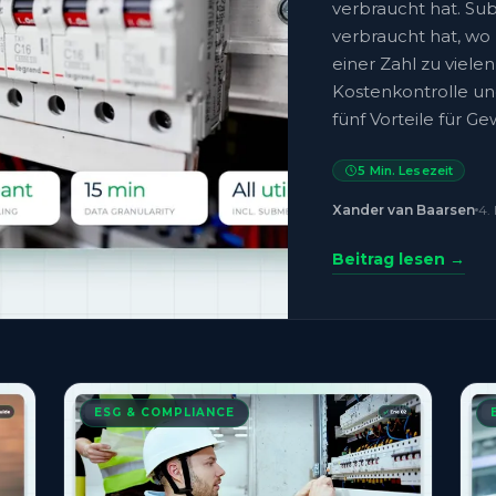
verbraucht hat. Su
verbraucht hat, wo
einer Zahl zu viele
Kostenkontrolle un
fünf Vorteile für 
5
Min. Lesezeit
Xander van Baarsen
4.
Beitrag lesen →
ESG & COMPLIANCE