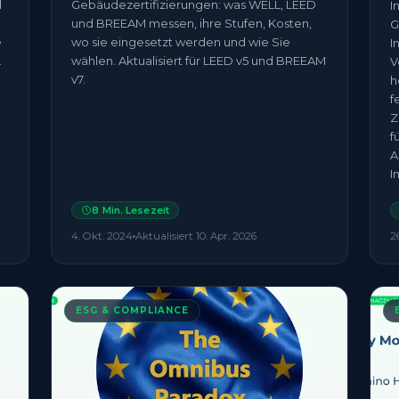
d
Gebäudezertifizierungen: was WELL, LEED
I
und BREEAM messen, ihre Stufen, Kosten,
G
e
wo sie eingesetzt werden und wie Sie
I
.
wählen. Aktualisiert für LEED v5 und BREEAM
V
v7.
h
f
Z
f
A
I
8
Min. Lesezeit
4. Okt. 2024
Aktualisiert
10. Apr. 2026
2
ESG & COMPLIANCE