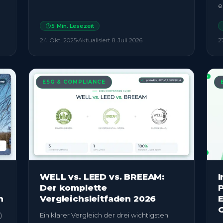
e
5
Min. Lesezeit
24. Okt. 2025
Aktualisiert
8. Juli 2026
2
ESG & COMPLIANCE
WELL vs. LEED vs. BREEAM:
I
Der komplette
P
n
Vergleichsleitfaden 2026
)
Ein klarer Vergleich der drei wichtigsten