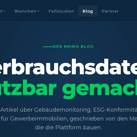
t
Branchen
Fallstudien
Blog
Partner
DER RHINO BLOG
rbrauchsdat
tzbar gemac
 Artikel über Gebäudemonitoring, ESG-Konformit
 für Gewerbeimmobilien, geschrieben von den M
die die Plattform bauen.