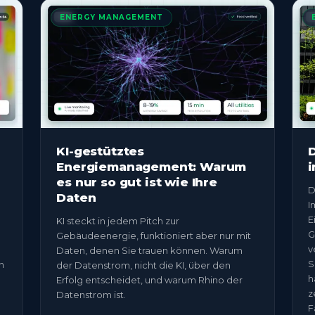
ENERGY MANAGEMENT
KI-gestütztes
D
Energiemanagement: Warum
i
es nur so gut ist wie Ihre
D
Daten
I
E
KI steckt in jedem Pitch zur
G
Gebäudeenergie, funktioniert aber nur mit
v
Daten, denen Sie trauen können. Warum
S
n
der Datenstrom, nicht die KI, über den
h
Erfolg entscheidet, und warum Rhino der
z
Datenstrom ist.
F