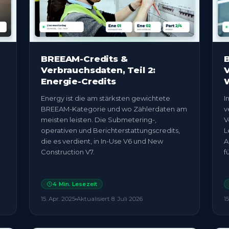
BREEAM-Credits &
Verbrauchsdaten, Teil 2:
V
Energie-Credits
W
Energy ist die am stärksten gewichtete
I
BREEAM-Kategorie und wo Zählerdaten am
v
meisten leisten. Die Submetering-,
V
operativen und Berichterstattungscredits,
L
die es verdient, in In-Use V6 und New
A
Construction V7.
f
4
Min. Lesezeit
15. Apr. 2025
Aktualisiert
8. Juli 2026
15