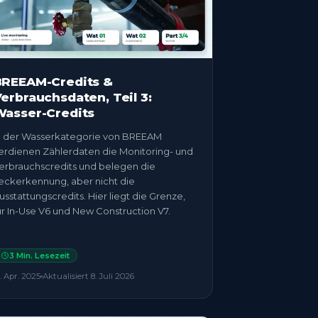
BREEAM-Credits &
erbrauchsdaten, Teil 3:
asser-Credits
n der Wasserkategorie von BREEAM
erdienen Zählerdaten die Monitoring- und
erbrauchscredits und belegen die
eckerkennung, aber nicht die
usstattungscredits. Hier liegt die Grenze,
ür In-Use V6 und New Construction V7.
3
Min. Lesezeit
. Apr. 2025
Aktualisiert
8. Juli 2026