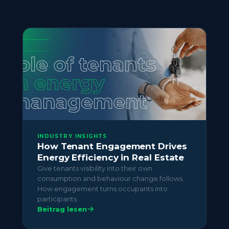
Transparenz über ihren eigenen Verbrauch
geben. Präzise Daten pro Mieter machen
zudem Mehrausgaben und Verschwendung
sichtbar, die sonst auf Portfolioebene
aufgefangen würden. Siehe
Kostensenkung
dazu, wie Asset-Manager dieselben Daten
nutzen, um die gesamten
Verbrauchsausgaben zu senken.
INDUSTRY INSIGHTS
How Tenant Engagement Drives
Energy Efficiency in Real Estate
Give tenants visibility into their own
consumption and behaviour change follows.
How engagement turns occupants into
participants.
Beitrag lesen