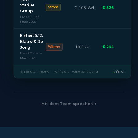
Stadler
2.105 kWh
€ 526
Strom
Group
EM-055 · Jan–
März 2025
Einheit 5.12:
Blauw & De
18,4 GJ
€ 294
Wärme
Jong
HM-030 · Jan–
März 2025
→
Yardi
15-Minuten-Intervall · verifiziert · keine Schätzung
Mit dem Team sprechen