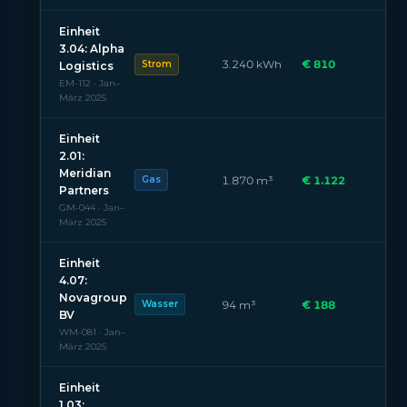
Einheit
3.04: Alpha
3.240 kWh
€ 810
Strom
Logistics
EM-112 · Jan–
März 2025
Einheit
2.01:
Meridian
1.870 m³
€ 1.122
Gas
Partners
GM-044 · Jan–
März 2025
Einheit
4.07:
Novagroup
94 m³
€ 188
Wasser
BV
WM-081 · Jan–
März 2025
Einheit
1.03: