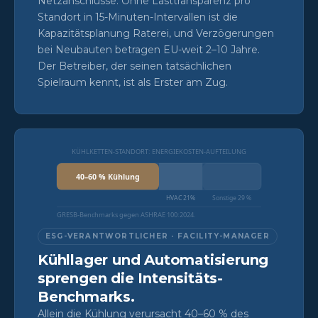
Netzanschlüsse. Ohne Lasttransparenz pro
Standort in 15-Minuten-Intervallen ist die
Kapazitätsplanung Raterei, und Verzögerungen
bei Neubauten betragen EU-weit 2–10 Jahre.
Der Betreiber, der seinen tatsächlichen
Spielraum kennt, ist als Erster am Zug.
KÜHLKETTEN-STANDORT: ENERGIEKOSTEN-AUFTEILUNG
40–60 % Kühlung
HVAC 21%
Sonstige 29 %
GRESB-Benchmarks gegen ASHRAE 100:2024.
ESG-VERANTWORTLICHER · FACILITY-MANAGER
Kühllager und Automatisierung
sprengen die Intensitäts-
Benchmarks.
Allein die Kühlung verursacht 40–60 % des