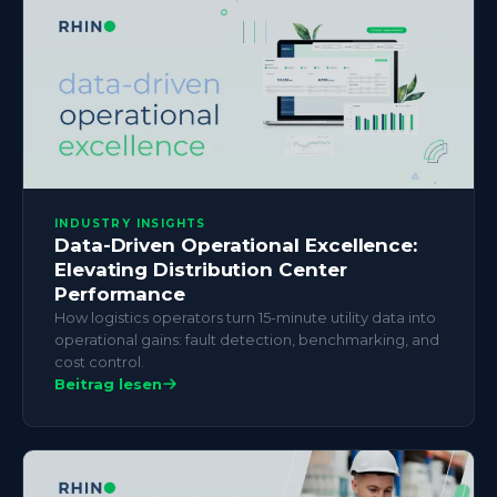
INDUSTRY INSIGHTS
Data-Driven Operational Excellence:
Elevating Distribution Center
Performance
How logistics operators turn 15-minute utility data into
operational gains: fault detection, benchmarking, and
cost control.
Beitrag lesen