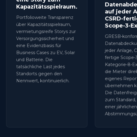
Datenabd
Kapazitätsspielraum.
auf jeder 
Portfolioweite Transparenz
CSRD-fert
über Kapazitätsspielraum,
Scope-3-Ex
vermietungsreife Storys zur
GRESB-konfo
Versorgungssicherheit und
Datenabdecku
eine Evidenzbasis für
jeder Anlage, 
Business Cases zu EV, Solar
fertige Scope-
und Batterie. Die
Kategorie-8-Ex
tatsächliche Last jedes
die Mieter direk
Standorts gegen den
eigenes Repor
Nennwert, kontinuierlich.
übernehmen k
Die Datenfreig
zum Standard, 
einer jährlichen
Abstimmungs