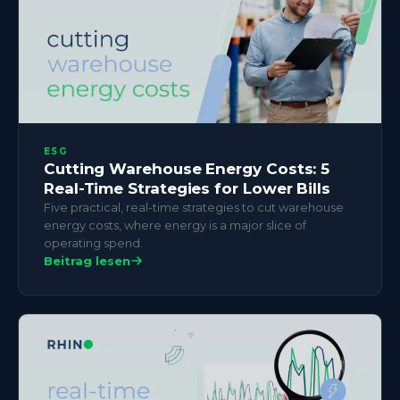
ESG
Cutting Warehouse Energy Costs: 5
Real-Time Strategies for Lower Bills
Five practical, real-time strategies to cut warehouse
energy costs, where energy is a major slice of
operating spend.
Beitrag lesen