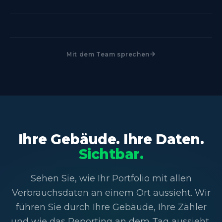
Standard, nicht zu einer jährlichen Anfrage, die in
Ja. Die Submeter-Granularität isoliert Kühlung,
einer Tabellen-Schätzung endet.
Automatisierungslinien, HVAC und Dock-Lasten am
selben Standort, mit Anomalie-Alarmen für jeden
Mit dem Team sprechen
Bereich. Ein driftender Kompressor oder
Türdichtungsausfall zeigt sich in Stunden, nicht auf
der nächsten Rechnung.
Ihre Gebäude. Ihre Daten.
Sichtbar.
Sehen Sie, wie Ihr Portfolio mit allen
Verbrauchsdaten an einem Ort aussieht. Wir
führen Sie durch Ihre Gebäude, Ihre Zähler
und wie das Reporting an dem Tag aussieht,