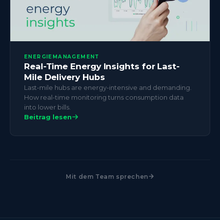
ENERGIEMANAGEMENT
Real-Time Energy Insights for Last-
Mile Delivery Hubs
Last-mile hubs are energy-intensive and demanding.
How real-time monitoring turns consumption data
into lower bills.
Beitrag lesen
Mit dem Team sprechen