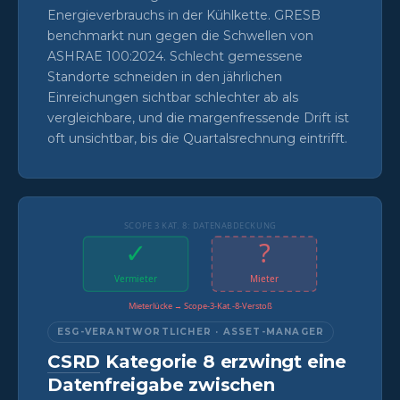
Energieverbrauchs in der Kühlkette. GRESB
benchmarkt nun gegen die Schwellen von
ASHRAE 100:2024. Schlecht gemessene
Standorte schneiden in den jährlichen
Einreichungen sichtbar schlechter ab als
vergleichbare, und die margenfressende Drift ist
oft unsichtbar, bis die Quartalsrechnung eintrifft.
SCOPE 3 KAT. 8: DATENABDECKUNG
✓
?
Vermieter
Mieter
Mieterlücke → Scope-3-Kat.-8-Verstoß
ESG-VERANTWORTLICHER · ASSET-MANAGER
CSRD
Kategorie 8 erzwingt eine
Datenfreigabe zwischen