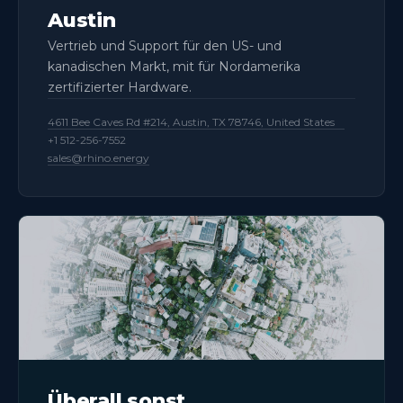
Austin
Vertrieb und Support für den US- und
kanadischen Markt, mit für Nordamerika
zertifizierter Hardware.
4611 Bee Caves Rd #214, Austin, TX 78746, United States
+1 512-256-7552
sales@rhino.energy
Überall sonst