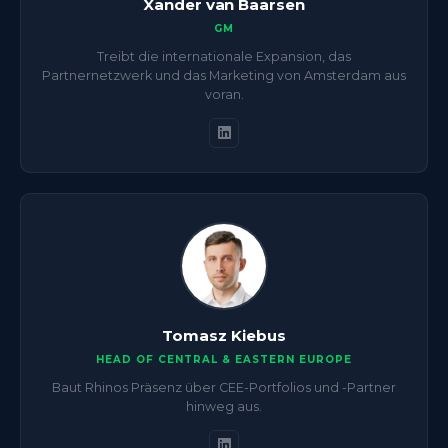
Xander van Baarsen
GM
Treibt die internationale Expansion, das
Partnernetzwerk und das Marketing von Amsterdam aus
voran.
Tomasz Kiebus
HEAD OF CENTRAL & EASTERN EUROPE
Baut Rhinos Präsenz über CEE-Portfolios und -Partner
hinweg aus.