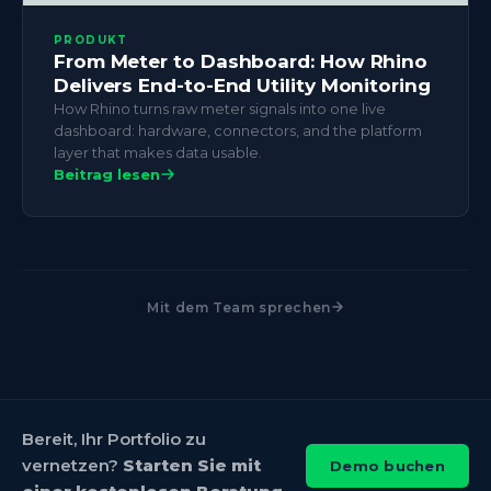
PRODUKT
From Meter to Dashboard: How Rhino
Delivers End-to-End Utility Monitoring
How Rhino turns raw meter signals into one live
dashboard: hardware, connectors, and the platform
layer that makes data usable.
Beitrag lesen
Mit dem Team sprechen
Bereit, Ihr Portfolio zu
vernetzen?
Starten Sie mit
Demo buchen