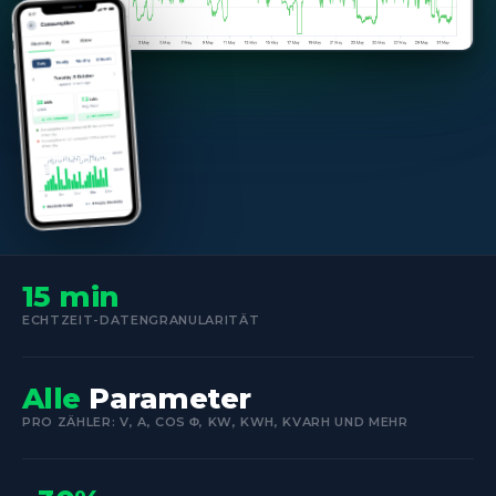
15 min
ECHTZEIT-DATENGRANULARITÄT
Alle
Parameter
PRO ZÄHLER: V, A, COS Φ, KW, KWH, KVARH UND MEHR