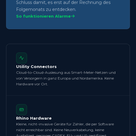
Schluss damit, es erst auf der Rechnung des
Folgemonats zu entdecken.
So funktionieren Alarme
Utility Connectors
Cloud-to-Cloud-Auslesung aus Smart-Meter-Netzen und
von Versorgern in ganz Europa und Nordamerika. Keine
Hardware vor Ort.
Rhino Hardware
Kleine, nicht-invasive Geräte für Zähler, die per Software
nicht erreichbar sind. Keine Neuverkabelung, keine
Ausfallzeit, geringes CAPEX. EU- und US-zertifiziert.