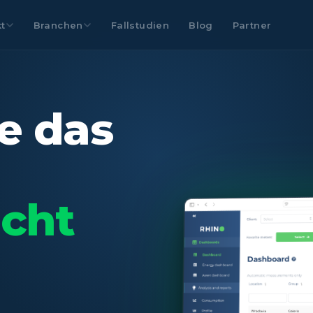
t
Branchen
Fallstudien
Blog
Partner
e das
icht