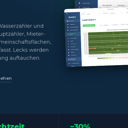
Wasserzähler und
ptzähler, Mieter-
meinschaftsflächen,
fasst. Lecks werden
nung auftauchen.
sehen
chtzeit
−30%