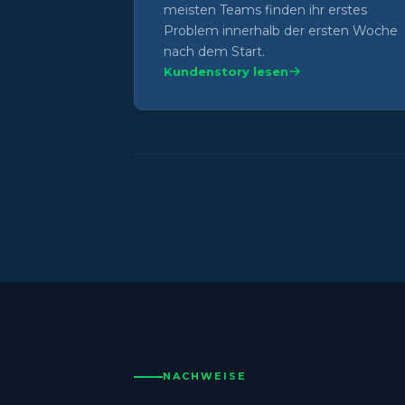
meisten Teams finden ihr erstes
Problem innerhalb der ersten Woche
nach dem Start.
Kundenstory lesen
NACHWEISE