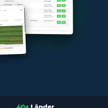
40+
Länder