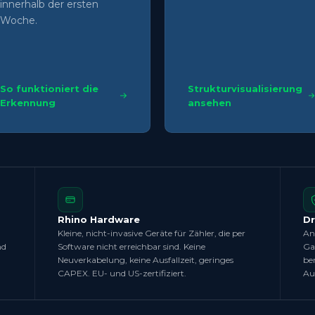
innerhalb der ersten
Woche.
So funktioniert die
Strukturvisualisierung
Erkennung
ansehen
Rhino Hardware
Dr
Kleine, nicht-invasive Geräte für Zähler, die per
An
nd
Software nicht erreichbar sind. Keine
Ga
Neuverkabelung, keine Ausfallzeit, geringes
be
CAPEX. EU- und US-zertifiziert.
Au