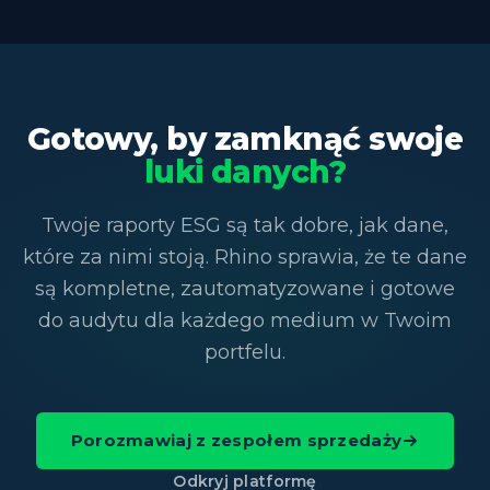
Oba narzędzia są komplementarne. Rhino i Deepki
mają bezpośrednią integrację. Te same dane licznika,
które zasilają raportowanie ESG, są też podstawą
identyfikacji i eliminacji marnotrawstwa mediów.
Gotowy, by zamknąć swoje
Zobacz
Redukcja kosztów
jeśli ograniczenie
luki danych?
wydatków na media jest Twoim głównym celem
obok zgodności.
Twoje raporty ESG są tak dobre, jak dane,
które za nimi stoją. Rhino sprawia, że te dane
są kompletne, zautomatyzowane i gotowe
do audytu dla każdego medium w Twoim
portfelu.
Porozmawiaj z zespołem sprzedaży
Odkryj platformę