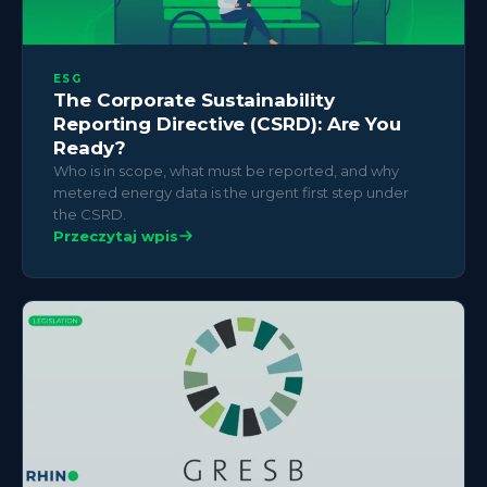
ESG
The Corporate Sustainability
Reporting Directive (CSRD): Are You
Ready?
Who is in scope, what must be reported, and why
metered energy data is the urgent first step under
the CSRD.
Przeczytaj wpis