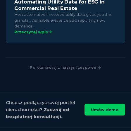
Automating Utility Data for ESG in
Commercial Real Estate
How automated, metered utility data gives you the
granular, verifiable evidence ESG reporting now
demands.
Przeczytaj wpis
Porozmawiaj z naszym zespołem
Chcesz podłączyć swój portfel
nieruchomości?
Zacznij od
Umów demo
bezpłatnej konsultacji.