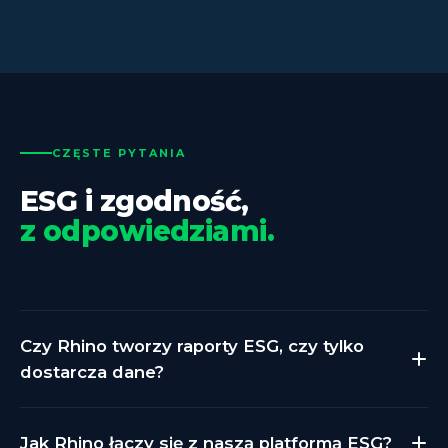
CZĘSTE PYTANIA
ESG i zgodność,
z odpowiedziami.
Czy Rhino tworzy raporty ESG, czy tylko
dostarcza dane?
Rhino dostarcza bazowe dane o zużyciu mediów.
Jak Rhino łączy się z naszą platformą ESG?
Samo nie tworzy raportów ESG. Twoja platforma