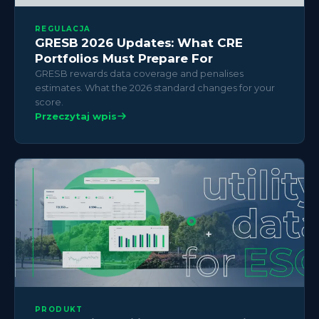
REGULACJA
GRESB 2026 Updates: What CRE
Portfolios Must Prepare For
GRESB rewards data coverage and penalises
estimates. What the 2026 standard changes for your
score.
Przeczytaj wpis
PRODUKT