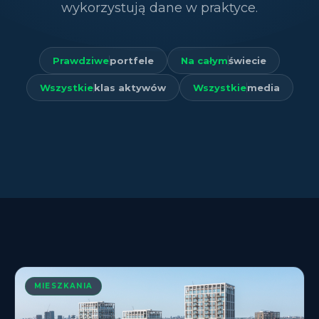
wykorzystują dane w praktyce.
Prawdziwe
portfele
Na całym
świecie
Wszystkie
klas aktywów
Wszystkie
media
MIESZKANIA