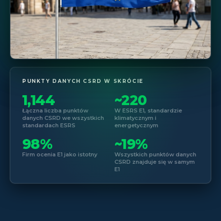
PUNKTY DANYCH CSRD W SKRÓCIE
1,144
~220
Łączna liczba punktów
W ESRS E1, standardzie
danych CSRD we wszystkich
klimatycznym i
standardach ESRS
energetycznym
98%
~19%
Firm ocenia E1 jako istotny
Wszystkich punktów danych
CSRD znajduje się w samym
E1