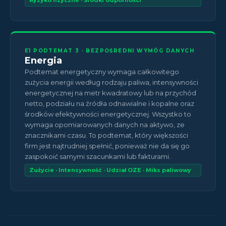
Ryzyko fizyczne · Środki odporności
E1 PODTEMAT 3 · BEZPOŚREDNI WYMÓG DANYCH
Energia
Podtemat energetyczny wymaga całkowitego
zużycia energii według rodzaju paliwa, intensywności
energetycznej na metr kwadratowy lub na przychód
netto, podziału na źródła odnawialne i kopalne oraz
środków efektywności energetycznej. Wszystko to
wymaga opomiarowanych danych na aktywo, ze
znacznikami czasu. To podtemat, który większości
firm jest najtrudniej spełnić, ponieważ nie da się go
zaspokoić samymi szacunkami lub fakturami.
Zużycie · Intensywność · Udział OZE · Miks paliwowy