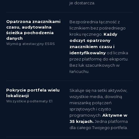
je dostarcza.
Opatrzona znacznikami
Bezpośrednia łączność z
czasu, audytowalna
licznikiem bez pośredniego
ścieżka pochodzenia
kroku ręcznego.
Każdy
danych
odczyt opatrzony
Wymóg atestacyjny ESRS
znacznikiem czasu i
identyfikowalny
od licznika
przez platformę do eksportu.
Bez luk szacunkowych w
łańcuchu.
Pokrycie portfela wielu
Skaluje się na setki aktywów,
lokalizacji
wszystkie media, dowolną
Wszystkie podtematy E1
mieszankę połączeń
sprzętowych i czysto
programowych.
Aktywne w
35 krajach.
Jedna platforma
dla całego Twojego portfela.