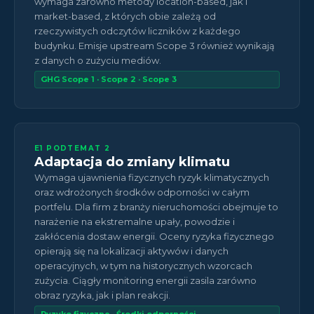
wymaga zarówno metody location-based, jak i
market-based, z których obie zależą od
rzeczywistych odczytów liczników z każdego
budynku. Emisje upstream Scope 3 również wynikają
z danych o zużyciu mediów.
GHG Scope 1 · Scope 2 · Scope 3
E1 PODTEMAT 2
Adaptacja do zmiany klimatu
Wymaga ujawnienia fizycznych ryzyk klimatycznych
oraz wdrożonych środków odporności w całym
portfelu. Dla firm z branży nieruchomości obejmuje to
narażenie na ekstremalne upały, powodzie i
zakłócenia dostaw energii. Oceny ryzyka fizycznego
opierają się na lokalizacji aktywów i danych
operacyjnych, w tym na historycznych wzorcach
zużycia. Ciągły monitoring energii zasila zarówno
obraz ryzyka, jak i plan reakcji.