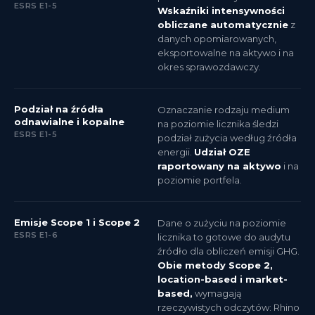
ESRS E1-5
Wskaźniki intensywności
obliczane automatycznie
z
danych opomiarowanych,
eksportowalne na aktywo i na
okres sprawozdawczy.
Podział na źródła
Oznaczanie rodzaju medium
odnawialne i kopalne
na poziomie licznika śledzi
ESRS E1-5
podział zużycia według źródła
energii.
Udział OZE
raportowany na aktywo
i na
poziomie portfela.
Emisje Scope 1 i Scope 2
Dane o zużyciu na poziomie
ESRS E1-6
licznika to gotowe do audytu
źródło dla obliczeń emisji GHG.
Obie metody Scope 2,
location-based i market-
based,
wymagają
rzeczywistych odczytów: Rhino