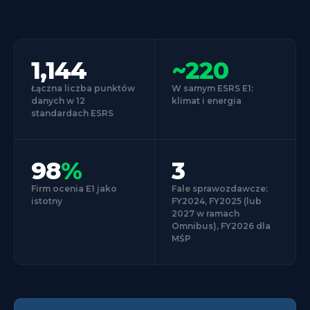
1,144
~220
Łączna liczba punktów
W samym ESRS E1:
danych w 12
klimat i energia
standardach ESRS
98
%
3
Firm ocenia E1 jako
Fale sprawozdawcze:
istotny
FY2024, FY2025 (lub
2027 w ramach
Omnibus), FY2026 dla
MŚP