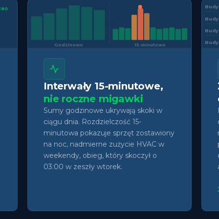
Budy
380
Budy
Budy
Budy
Godzinowo
15-minutowo
Interwały 15-minutowe,
nie roczne migawki
Sumy godzinowe ukrywają skoki w
ciągu dnia. Rozdzielczość 15-
minutowa pokazuje sprzęt zostawiony
na noc, nadmierne zużycie HVAC w
weekendy, obieg, który skoczył o
03:00 w zeszły wtorek.