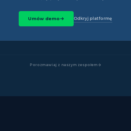
Odkryj platformę
Umów demo
Porozmawiaj z naszym zespołem