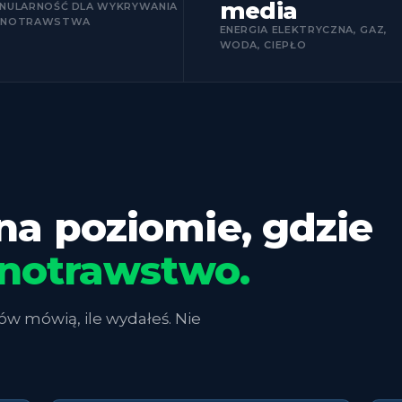
media
NULARNOŚĆ DLA WYKRYWANIA
RNOTRAWSTWA
ENERGIA ELEKTRYCZNA, GAZ,
WODA, CIEPŁO
a poziomie, gdzie
rnotrawstwo.
 mówią, ile wydałeś. Nie