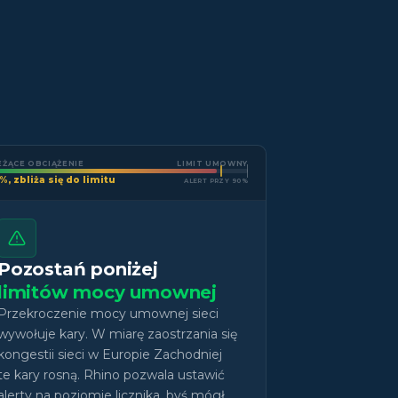
EŻĄCE OBCIĄŻENIE
LIMIT UMOWNY
%, zbliża się do limitu
ALERT PRZY 90%
Pozostań poniżej
limitów mocy umownej
Przekroczenie mocy umownej sieci
wywołuje kary. W miarę zaostrzania się
kongestii sieci w Europie Zachodniej
te kary rosną. Rhino pozwala ustawić
alerty na poziomie licznika, byś mógł