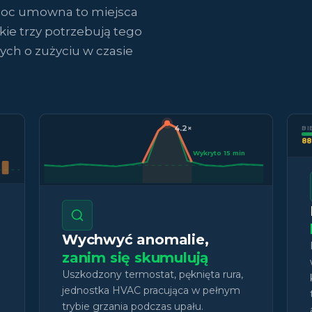
 moc umowna to miejsca
ie trzy potrzebują tego
ych o zużyciu w czasie
4.2×
BI
88
Wykryto 15 min
Wychwyć anomalie,
zanim się skumulują
%
Uszkodzony termostat, pęknięta rura,
jednostka HVAC pracująca w pełnym
trybie grzania podczas upału.