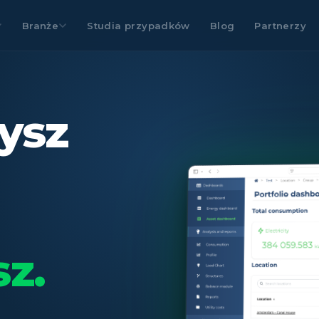
Branże
Studia przypadków
Blog
Partnerzy
ysz
sz.