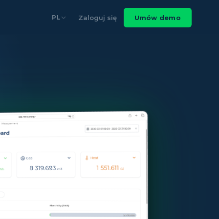
Zaloguj się
Umów demo
PL