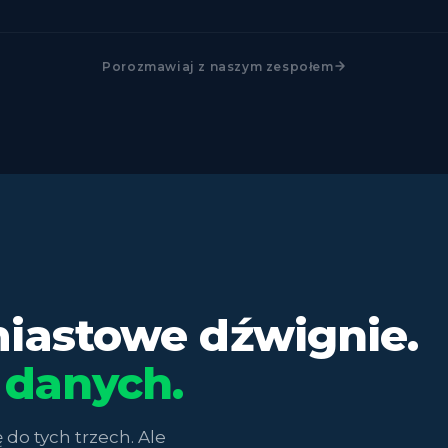
Porozmawiaj z naszym zespołem
iastowe dźwignie.
 danych.
 do tych trzech. Ale