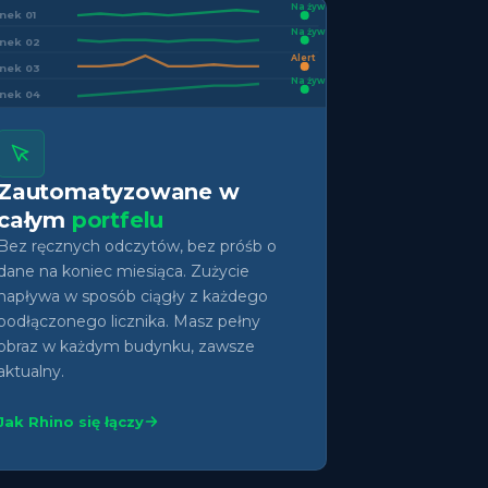
Na żywo
nek 01
Na żywo
nek 02
Alert
nek 03
Na żywo
nek 04
Zautomatyzowane w
całym
portfelu
Bez ręcznych odczytów, bez próśb o
dane na koniec miesiąca. Zużycie
napływa w sposób ciągły z każdego
podłączonego licznika. Masz pełny
obraz w każdym budynku, zawsze
aktualny.
Jak Rhino się łączy