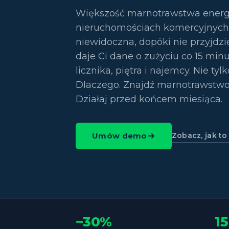
Większość marnotrawstwa energ
nieruchomościach komercyjnych
niewidoczna, dopóki nie przyjdzi
daje Ci dane o zużyciu co 15 min
licznika, piętra i najemcy. Nie tyl
Dlaczego. Znajdź marnotrawstwo.
Działaj przed końcem miesiąca.
Zobacz, jak to
Umów demo
−30%
1