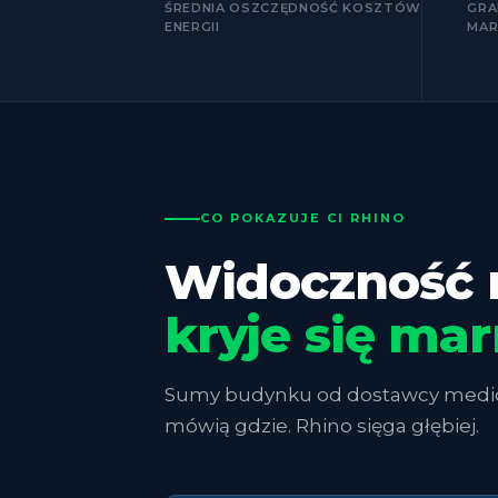
ŚREDNIA OSZCZĘDNOŚĆ KOSZTÓW
GRA
ENERGII
MA
CO POKAZUJE CI RHINO
Widoczność n
kryje się ma
Sumy budynku od dostawcy mediów
mówią gdzie. Rhino sięga głębiej.