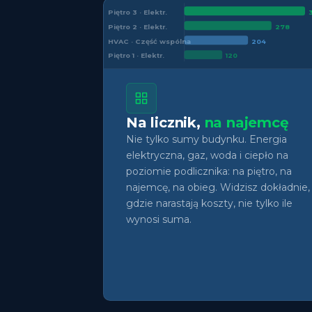
Piętro 3 · Elektr.
Piętro 2 · Elektr.
278
HVAC · Część wspólna
204
Piętro 1 · Elektr.
120
Na licznik,
na najemcę
Nie tylko sumy budynku. Energia
elektryczna, gaz, woda i ciepło na
poziomie podlicznika: na piętro, na
najemcę, na obieg. Widzisz dokładnie,
gdzie narastają koszty, nie tylko ile
wynosi suma.