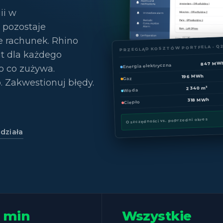
ii w
 pozostaje
e rachunek. Rhino
PRZEGLĄD KOSZTÓW PORTFELA · Q
ut dla każdego
847 MW
Energia elektryczna
ko co zużywa.
196 MWh
Gaz
 Zakwestionuj błędy.
2 340 m³
Woda
318 MWh
Ciepło
Oszczędności vs. poprzedni okres
 działa
5 min
Wszystkie