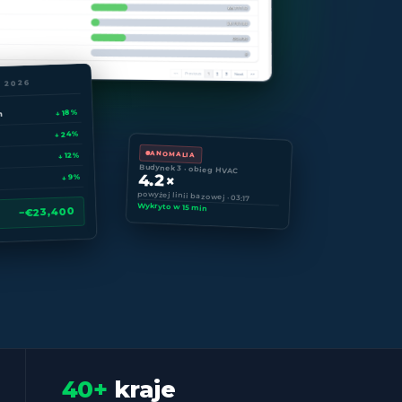
2 2026
↓ 18%
h
↓ 24%
ANOMALIA
↓ 12%
Budynek 3 · obieg HVAC
4.2×
↓ 9%
powyżej linii bazowej · 03:17
Wykryto w 15 min
−€23,400
40+
kraje