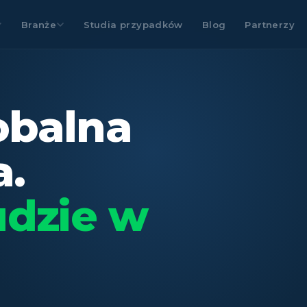
Branże
Studia przypadków
Blog
Partnerzy
obalna
a.
udzie w