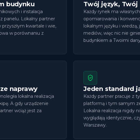
im budynku
Twój język, Twój
nikowych i instalacja
Każdy rynek ma własnych 
 z panelu. Lokalny partner
opomiarowania i konwencje
przyszłym kwartale i wie,
lokalnym języku i wiedzą,
ikowa w porównaniu z
mediów, więc nic nie gin
budynkiem a Twoimi dany
sze naprawy
Jeden standard j
noległa lokalna realizacja
Każdy partner pracuje z
kipę. A gdy urządzenie
platformą i tym samym ze
rtner wciąż jest za
Lokalna realizacja nigdy n
wyglądają identycznie, cz
Warszawy.