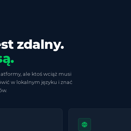
st zdalny.
są.
atformy, ale ktoś wciąż musi
mówić w lokalnym języku i znać
ów.