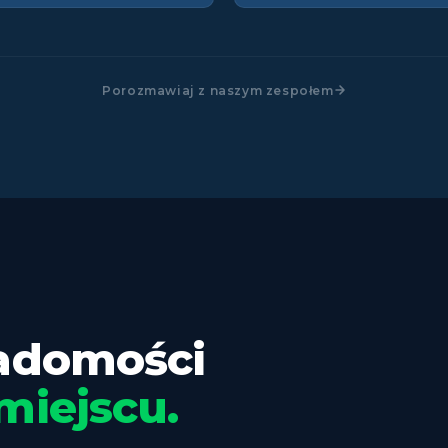
Porozmawiaj z naszym zespołem
iadomości
miejscu.