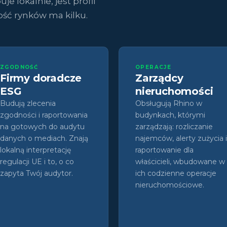
e lokalnie, jest profil
ość rynków ma kilku.
ZGODNOŚĆ
OPERACJE
Firmy doradcze
Zarządcy
ESG
nieruchomości
Budują zlecenia
Obsługują Rhino w
zgodności i raportowania
budynkach, którymi
na gotowych do audytu
zarządzają: rozliczanie
danych o mediach. Znają
najemców, alerty zużycia i
lokalną interpretację
raportowanie dla
regulacji UE i to, o co
właścicieli, wbudowane w
zapyta Twój audytor.
ich codzienne operacje
nieruchomościowe.