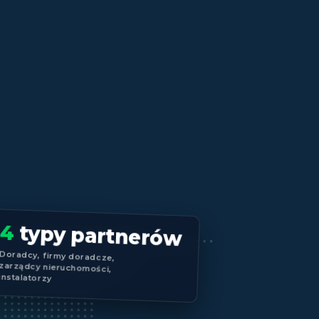
4
typy partnerów
Doradcy, firmy doradcze,
zarządcy nieruchomości,
instalatorzy