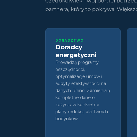
Czegokolwiek Twój portfel potrzebuj
partnera, który to pokrywa. Większ
DORADZTWO
Doradcy
energetyczni
Prowadzą programy
oszczędności,
optymalizacje umów i
audyty efektywności na
danych Rhino. Zamieniają
kompletne dane o
zużyciu w konkretne
plany redukcji dla Twoich
budynków.