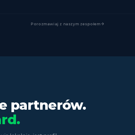
Porozmawiaj z naszym zespołem
je partnerów.
rd.