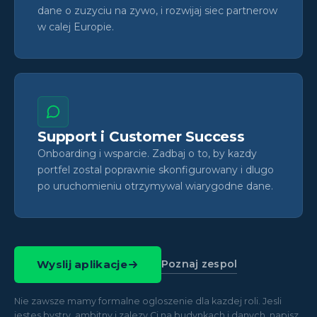
dane o zuzyciu na zywo, i rozwijaj siec partnerow
w calej Europie.
Support i Customer Success
Onboarding i wsparcie. Zadbaj o to, by kazdy
portfel zostal poprawnie skonfigurowany i dlugo
po uruchomieniu otrzymywal wiarygodne dane.
Poznaj zespol
Wyslij aplikacje
Nie zawsze mamy formalne ogloszenie dla kazdej roli. Jesli
jestes bystry, ambitny i zalezy Ci na budynkach i danych, napisz