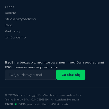
O nas
Kariera
Studia przypadków
Blog
Partnerzy
Umów demo
Bądź na bieżąco z monitorowaniem mediów, regulacjami
ESG i nowościami w produkcie.
Zapisz się
© 2026 Rhino Energy B.V. Wszelkie prawa zastrzeżone.
Rhino Energy B.V. · KvK 73868491 · Amsterdam, Holandia
EN
NL
PL
DE
Prywatność
Warunki
Pliki cookie