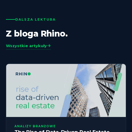
DALSZA LEKTURA
Z bloga Rhino.
Wszystkie artykuły
ANALIZY BRANŻOWE
The Rise of Data-Driven Real Estate