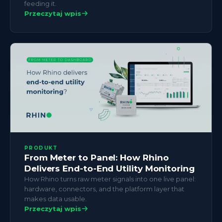
feeding it.
Przeczytaj wpis
PRODUKT
From Meter to Panel: How Rhino
Delivers End-to-End Utility Monitoring
How Rhino turns raw meter signals into one live panel:
hardware, connectors, and the platform layer that
makes data usable.
Przeczytaj wpis