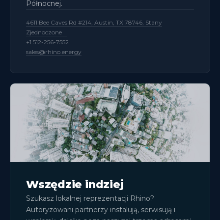
Północnej.
4611 Bee Caves Rd #214, Austin, TX 78746, Stany
Zjednoczone
+1 512-256-7552
sales@rhino.energy
Wszędzie indziej
Szukasz lokalnej reprezentacji Rhino?
Autoryzowani partnerzy instalują, serwisują i