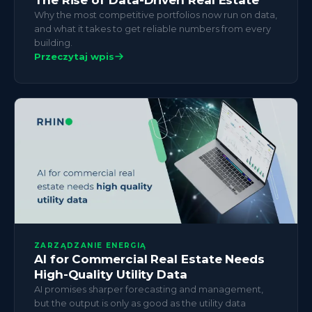
Why the most competitive portfolios now run on data,
and what it takes to get reliable numbers from every
building.
Przeczytaj wpis
ZARZĄDZANIE ENERGIĄ
AI for Commercial Real Estate Needs
High-Quality Utility Data
AI promises sharper forecasting and management,
but the output is only as good as the utility data