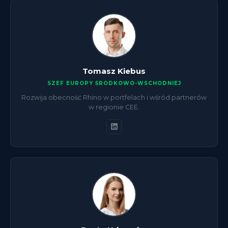
Tomasz Kiebus
SZEF EUROPY ŚRODKOWO-WSCHODNIEJ
Rozwija obecność Rhino w portfelach i wśród partnerów
w regionie CEE.