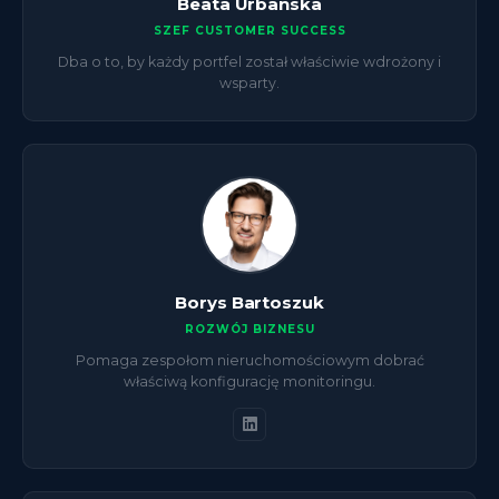
Beata Urbanska
SZEF CUSTOMER SUCCESS
Dba o to, by każdy portfel został właściwie wdrożony i
wsparty.
Borys Bartoszuk
ROZWÓJ BIZNESU
Pomaga zespołom nieruchomościowym dobrać
właściwą konfigurację monitoringu.