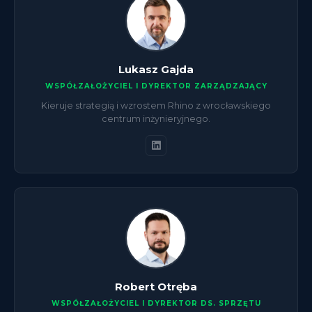
Lukasz Gajda
WSPÓŁZAŁOŻYCIEL I DYREKTOR ZARZĄDZAJĄCY
Kieruje strategią i wzrostem Rhino z wrocławskiego
centrum inżynieryjnego.
Robert Otręba
WSPÓŁZAŁOŻYCIEL I DYREKTOR DS. SPRZĘTU