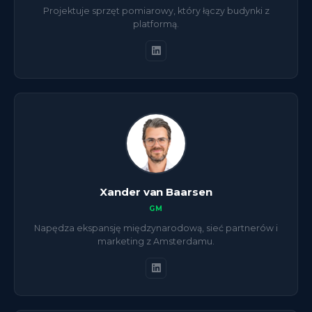
Projektuje sprzęt pomiarowy, który łączy budynki z
platformą.
Xander van Baarsen
GM
Napędza ekspansję międzynarodową, sieć partnerów i
marketing z Amsterdamu.