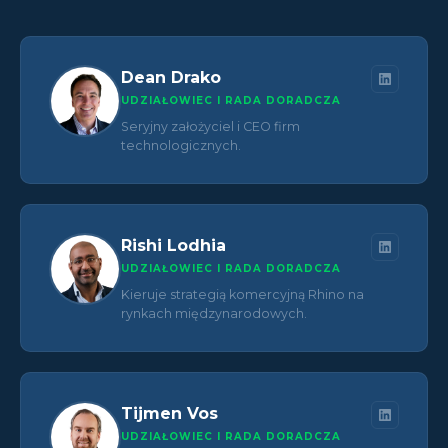
Dean Drako
UDZIAŁOWIEC I RADA DORADCZA
Seryjny założyciel i CEO firm
technologicznych.
Rishi Lodhia
UDZIAŁOWIEC I RADA DORADCZA
Kieruje strategią komercyjną Rhino na
rynkach międzynarodowych.
Tijmen Vos
UDZIAŁOWIEC I RADA DORADCZA