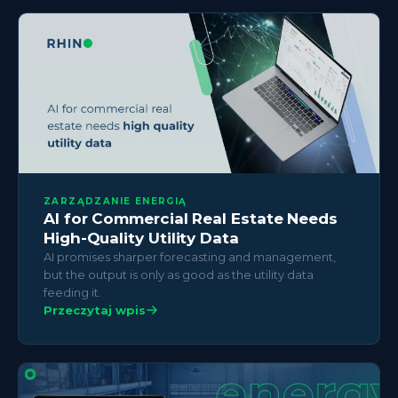
ZARZĄDZANIE ENERGIĄ
AI for Commercial Real Estate Needs
High-Quality Utility Data
AI promises sharper forecasting and management,
but the output is only as good as the utility data
feeding it.
Przeczytaj wpis