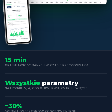
15 min
GRANULARNOŚĆ DANYCH W CZASIE RZECZYWISTYM
Wszystkie
parametry
NA LICZNIK: V, A, COS Φ, KW, KWH, KVARH, I WIĘCEJ
−30%
ŚREDNIA OSZCZĘDNOŚĆ KOSZTÓW ENERGII