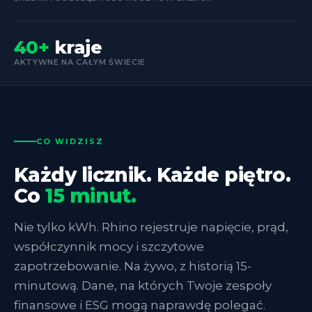
40+
kraje
AKTYWNE NA CAŁYM ŚWIECIE
CO WIDZISZ
Każdy licznik. Każde piętro.
Co
15 minut.
Nie tylko kWh. Rhino rejestruje napięcie, prąd,
współczynnik mocy i szczytowe
zapotrzebowanie. Na żywo, z historią 15-
minutową. Dane, na których Twoje zespoły
finansowe i ESG mogą naprawdę polegać.