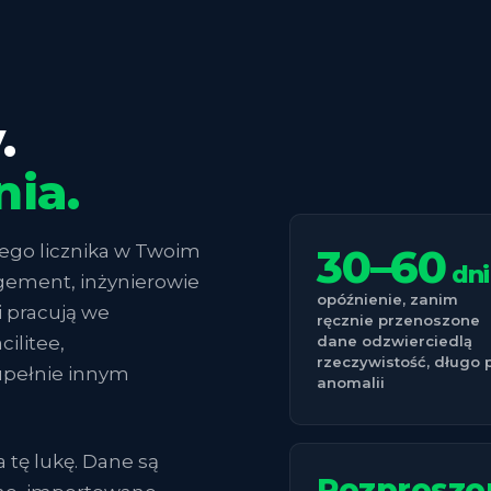
.
nia.
dego licznika w Twoim
30–60
dni
agement, inżynierowie
opóźnienie, zanim
 pracują we
ręcznie przenoszone
ilitee,
dane odzwierciedlą
rzeczywistość, długo 
upełnie innym
anomalii
a tę lukę. Dane są
Rozproszo