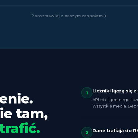
Porozmawiaj z naszym zespołem
Liczniki łączą się 
enie.
1
API inteligentnego lic
Wszystkie media. Bez
ie tam,
trafić.
Dane trafiają do R
2