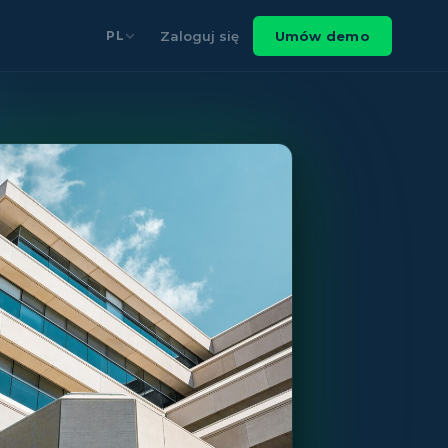
Zaloguj się
Umów demo
PL