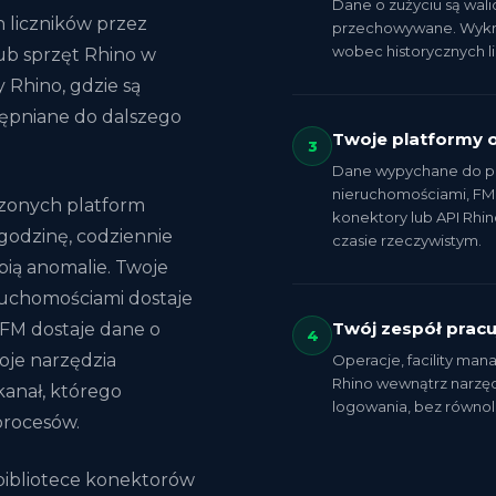
Dane o zużyciu są wali
 liczników przez
przechowywane. Wykry
wobec historycznych li
lub sprzęt Rhino w
y Rhino, gdzie są
tępniane do dalszego
Twoje platformy 
3
Dane wypychane do po
nieruchomościami, FM 
zonych platform
konektory lub API Rhi
odzinę, codziennie
czasie rzeczywistym.
pią anomalie. Twoje
uchomościami dostaje
Twój zespół prac
 FM dostaje dane o
4
oje narzędzia
Operacje, facility ma
Rhino wewnątrz narzęd
kanał, którego
logowania, bez równo
rocesów.
bibliotece konektorów