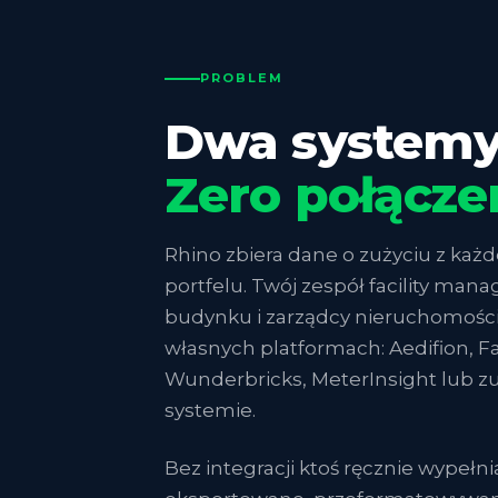
PROBLEM
Dwa systemy
Zero połącze
Rhino zbiera dane o zużyciu z każ
portfelu. Twój zespół facility man
budynku i zarządcy nieruchomości
własnych platformach: Aedifion, Fac
Wunderbricks, MeterInsight lub z
systemie.
Bez integracji ktoś ręcznie wypełni