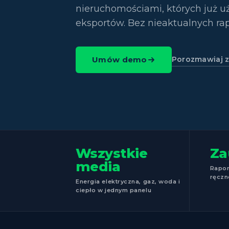
nieruchomościami, których już u
eksportów. Bez nieaktualnych ra
Porozmawiaj 
Umów demo
Wszystkie
Za
media
Rapor
ręczn
Energia elektryczna, gaz, woda i
ciepło w jednym panelu