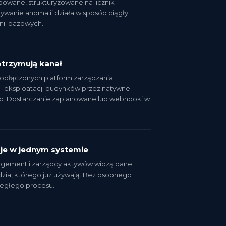
dowane, strukturyzowane na licznik i
wanie anomalii działa w sposób ciągły
nii bazowych.
otrzymują kanał
dłączonych platform zarządzania
i eksploatacji budynków przez natywne
no. Dostarczanie zaplanowane lub webhooki w
uje w jednym systemie
nagement i zarządcy aktywów widzą dane
zia, którego już używają. Bez osobnego
ległego procesu.