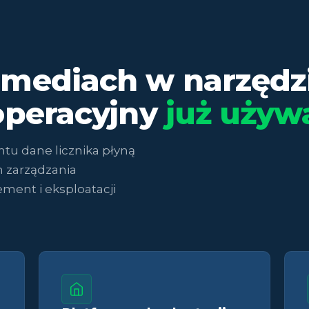
mediach w narzędzi
operacyjny
już używ
ntu dane licznika płyną
 zarządzania
ment i eksploatacji