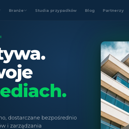
Branże
Studia przypadków
Blog
Partnerzy
I
tywa.
woje
ediach.
ino, dostarczane bezpośrednio
ów i zarządzania