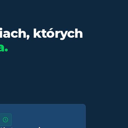
ach, których
a.