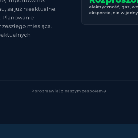
e, importowane.
elektryczność, gaz, w
, są już nieaktualne.
eksporcie, nie w jedn
. Planowanie
z zeszłego miesiąca.
eaktualnych
Porozmawiaj z naszym zespołem