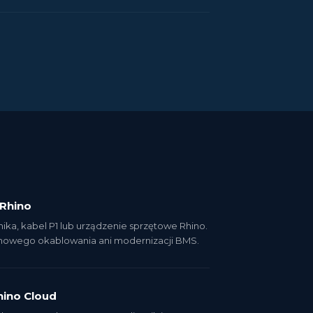
z Rhino
znika, kabel P1 lub urządzenie sprzętowe Rhino.
 nowego okablowania ani modernizacji BMS.
hino Cloud