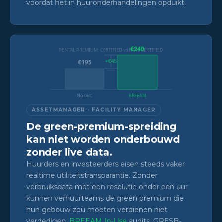
voordat het in huuronderhandelingen opduikt.
€240
RENTAL PREMIUM: CERTIFIED vs NON-CERTIFIED
+€45
€195
No cert.
BREEAM
ASSETMANAGER · FACILITY MANAGER
De green-premium-spreiding
kan niet worden onderbouwd
zonder live data.
Huurders en investeerders eisen steeds vaker
realtime utiliteitstransparantie. Zonder
verbruiksdata met een resolutie onder een uur
kunnen verhuurteams de green premium die
hun gebouw zou moeten verdienen niet
verdedigen.
BREEAM In-Use
audits, GRESB-