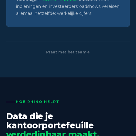
indieningen en investeerdersroadshows vereisen
allemaal hetzelfde: werkelijke cijfers.
Praat met het team
HOE RHINO HELPT
Data die je
kantoorportefeuille
verdedigbaar maakt.