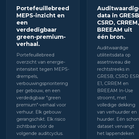
Portefeuillebreed
Auditwaardig
MEPS-inzicht en
data in GRESB
een
CSRD, CRREM
verdedigbaar
BREEAM uit
green-premium-
één bron.
verhaal.
Auditwaardige
Portefeuillebreed
utiliteitsdata op
overzicht van energie-
assetniveau die
intensiteit tegen MEPS-
rechtstreeks in
drempels,
GRESB, CSRD ESR
verbouwingsprioritering
E1, CRREM en
per gebouw, en een
BREEAM In-Use
verdedigbaar "green
stroomt, met
premium"-verhaal voor
volledige dekking
verhuur. Elk gebouw
van verhuurder en
gerangschikt. Elk risico
huurder. Eén scho
zichtbaar vóór de
dataset vervangt
volgende auditcyclus.
het lappendeken