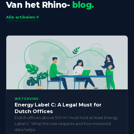
Van het Rhino-
blog.
Alle artikelen
WETGEVING
Energy Label C: A Legal Must for
Dutch Offices
Dutch offices above 100 m² must hold at least Energy
Label C. What the rule requires and how metered
data helps.