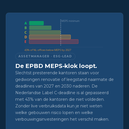
MEPS minimum
A
B
C
D
E
43% of NL offices below MEPS by 2027
ASSETMANAGER · ESG-LEAD
De EPBD MEPS-klok loopt.
Slechtst presterende kantoren staan voor
gedwongen renovatie of leegstand naarmate de
deadlines van 2027 en 2030 naderen. De
Nederlandse Label C-deadline is al gepasseerd
met 43% van de kantoren die niet voldeden.
Zonder live verbruiksdata kun je niet weten
welke gebouwen risico lopen en welke
verbouwingsinvesteringen het verschil maken.