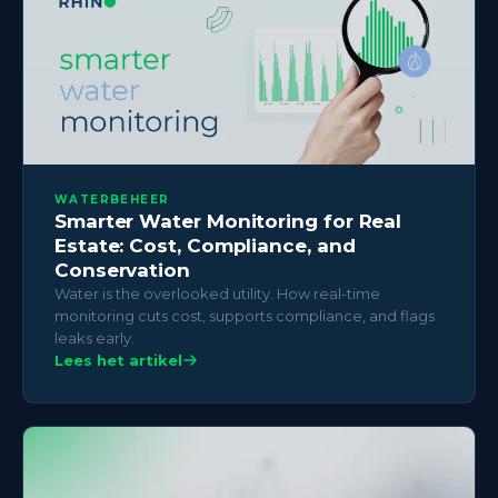
WATERBEHEER
Smarter Water Monitoring for Real
Estate: Cost, Compliance, and
Conservation
Water is the overlooked utility. How real-time
monitoring cuts cost, supports compliance, and flags
leaks early.
Lees het artikel