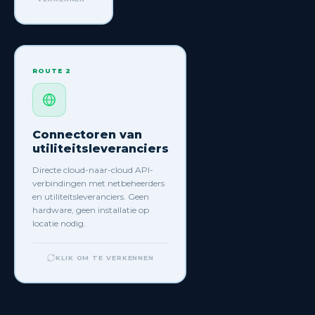
KLIK OM TERUG TE GAAN
ROUTE 2
ROUTE 2
Connectoren van
utiliteitsleveranciers
Connectoren van
utiliteitsleveranciers
Directe cloud-naar-cloud API-
verbindingen met netbeheerders
en utiliteitsleveranciers. Geen
hardware, geen installatie op
locatie nodig.
KLIK OM TE VERKENNEN
+ meer
om te
ontdekken
Bekijk alle