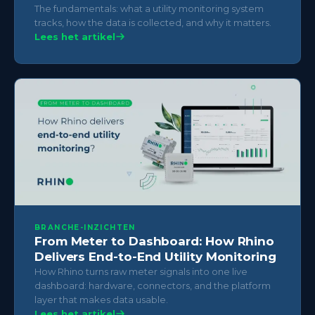
The fundamentals: what a utility monitoring system
tracks, how the data is collected, and why it matters.
Lees het artikel
BRANCHE-INZICHTEN
From Meter to Dashboard: How Rhino
Delivers End-to-End Utility Monitoring
How Rhino turns raw meter signals into one live
dashboard: hardware, connectors, and the platform
layer that makes data usable.
Lees het artikel