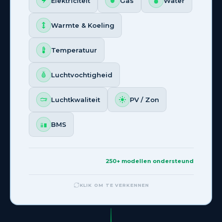
Elektriciteit
Gas
Water
Bekijk volledige hardwarecompatibiliteit →
Warmte & Koeling
Temperatuur
Luchtvochtigheid
Luchtkwaliteit
PV / Zon
BMS
250+ modellen ondersteund
KLIK OM TERUG TE GAAN
KLIK OM TE VERKENNEN