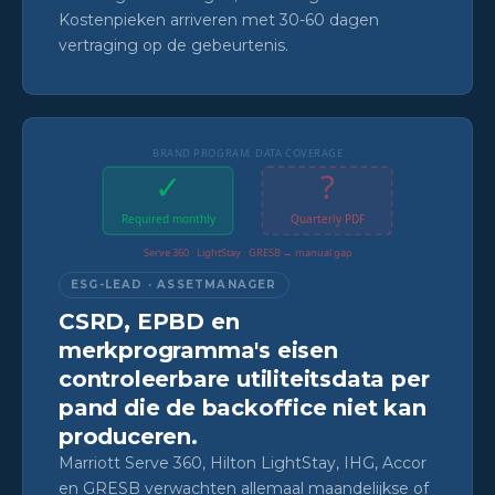
Kostenpieken arriveren met 30-60 dagen
vertraging op de gebeurtenis.
BRAND PROGRAM: DATA COVERAGE
✓
?
Required monthly
Quarterly PDF
Serve 360 · LightStay · GRESB → manual gap
ESG-LEAD · ASSETMANAGER
CSRD, EPBD en
merkprogramma's eisen
controleerbare utiliteitsdata per
pand die de backoffice niet kan
produceren.
Marriott Serve 360, Hilton LightStay, IHG, Accor
en GRESB verwachten allemaal maandelijkse of