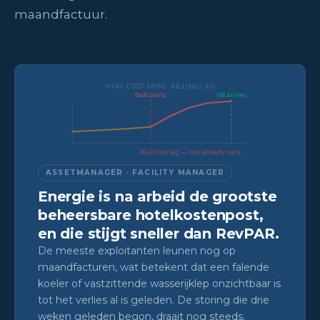
maandfactuur.
HVAC COST SPIKE: BILLING LAG
fault starts
bill arrives
30-60 day lag → cost already sunk
ASSETMANAGER · FACILITY MANAGER
Energie is na arbeid de grootste
beheersbare hotelkostenpost,
en die stijgt sneller dan RevPAR.
De meeste exploitanten leunen nog op
maandfacturen, wat betekent dat een falende
koeler of vastzittende wasserijklep onzichtbaar is
tot het verlies al is geleden. De storing die drie
weken geleden begon, draait nog steeds.