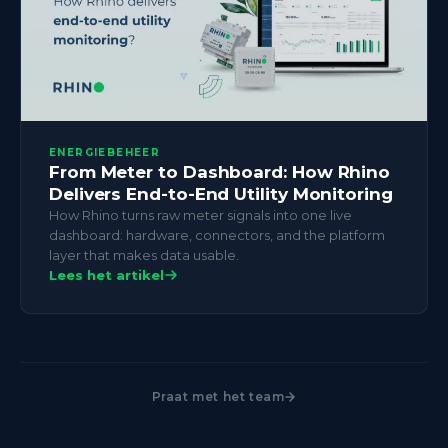
ENERGIEBEHEER
From Meter to Dashboard: How Rhino
Delivers End-to-End Utility Monitoring
How Rhino turns raw meter signals into one live
dashboard: hardware, connectors, and the platform
layer that makes data usable.
Lees het artikel
Praat met het team