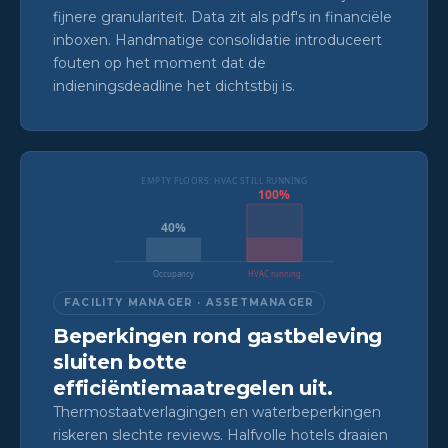
fijnere granulariteit. Data zit als pdf's in financiële
inboxen. Handmatige consolidatie introduceert
fouten op het moment dat de
indieningsdeadline het dichtstbij is.
EMPTY FLOORS: HVAC STILL RUNNING
100%
40%
Occupancy
HVAC running
FACILITY MANAGER · ASSETMANAGER
Beperkingen rond gastbeleving
sluiten botte
efficiëntiemaatregelen uit.
Thermostaatverlagingen en waterbeperkingen
riskeren slechte reviews. Halfvolle hotels draaien