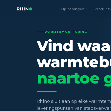
Oplossingen
Product
WARMTEMONITORING
Vind waar
warmteb
naartoe 
Rhino sluit aan op elke warmtemet
leveringspunten van stadsverwarm