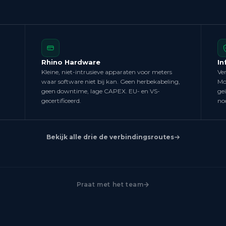
Rhino Hardware
In
Kleine, niet-intrusieve apparaten voor meters
Ve
waar software niet bij kan. Geen herbekabeling,
Mo
geen downtime, lage CAPEX. EU- en VS-
ge
gecertificeerd.
no
Bekijk alle drie de verbindingsroutes
Praat met het team