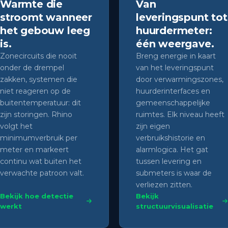
Warmte die
Van
stroomt wanneer
leveringspunt tot
het gebouw leeg
huurdermeter:
is.
één weergave.
Zonecircuits die nooit
Breng energie in kaart
onder de drempel
van het leveringspunt
zakken, systemen die
door verwarmingszones,
niet reageren op de
huurderinterfaces en
buitentemperatuur: dit
gemeenschappelijke
zijn storingen. Rhino
ruimtes. Elk niveau heeft
volgt het
zijn eigen
minimumverbruik per
verbruikshistorie en
meter en markeert
alarmlogica. Het gat
continu wat buiten het
tussen levering en
verwachte patroon valt.
submeters is waar de
verliezen zitten.
Bekijk hoe detectie
Bekijk
werkt
structuurvisualisatie