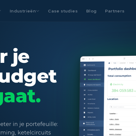
Industrieën
Case studies
Blog
Partners
 je
udget
gaat.
er in je portefeuille:
ing, ketelcircuits