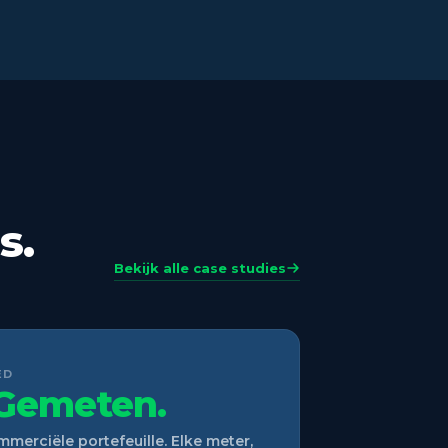
s.
Bekijk alle case studies
ED
Gemeten.
erciële portefeuille. Elke meter,