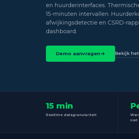
en huurderinterfaces. Thermisch
15-minuten intervallen. Huurderko
afwijkingsdetectie en CSRD-rapp
dashboard.
Bekijk he
Demo aanvragen
15 min
Pe
Realtime datagranulariteit
Warm
niet