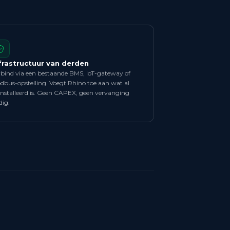
frastructuur van derden
rbind via een bestaande BMS, IoT-gateway of
dbus-opstelling. Voegt Rhino toe aan wat al
ïnstalleerd is. Geen CAPEX, geen vervanging
dig.