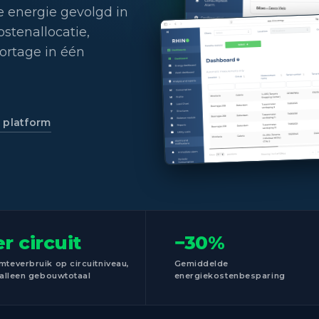
e energie gevolgd in
stenallocatie,
ortage in één
t platform
r circuit
−30%
teverbruik op circuitniveau,
Gemiddelde
 alleen gebouwtotaal
energiekostenbesparing