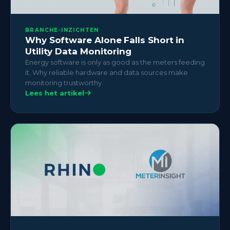
BRANCHE-INZICHTEN
Why Software Alone Falls Short in
Utility Data Monitoring
Energy software is only as good as the meters feeding
it. Why reliable hardware and data sources make
monitoring trustworthy.
Lees het artikel