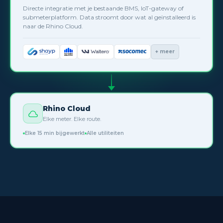
Directe integratie met je bestaande BMS, IoT-gateway of
submeterplatform. Data stroomt door wat al geïnstalleerd is
naar de Rhino Cloud.
+ meer
Rhino Cloud
Elke meter. Elke route.
Elke 15 min bijgewerkt
Alle utiliteiten