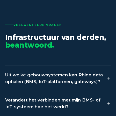
VEELGESTELDE VRAGEN
Infrastructuur van derden,
beantwoord.
Uit welke gebouwsystemen kan Rhino data
ophalen (BMS, IoT-platformen, gateways)?
Rhino integreert met BMS-platformen, IoT-
Verandert het verbinden met mijn BMS- of
gateways, LoRaWAN-netwerken en
IoT-systeem hoe het werkt?
submetersystemen. Huidige integratiepartners zijn
onder andere Shayp, The Things Industries, Waltero,