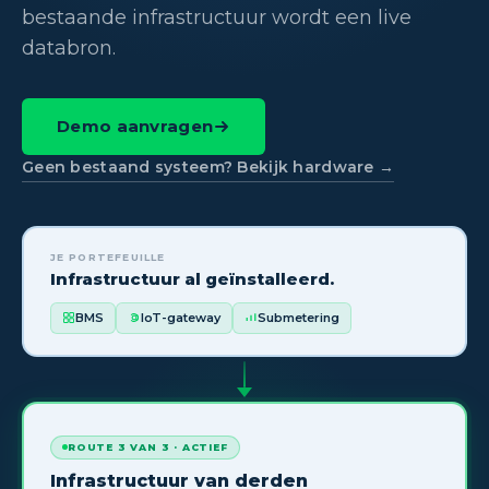
bestaande infrastructuur wordt een live
databron.
Demo aanvragen
Geen bestaand systeem? Bekijk hardware →
JE PORTEFEUILLE
Infrastructuur al geïnstalleerd.
BMS
IoT-gateway
Submetering
ROUTE 3 VAN 3 · ACTIEF
Infrastructuur van derden