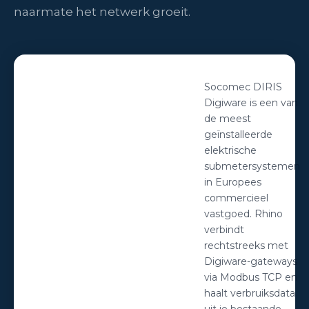
naarmate het netwerk groeit.
Socomec DIRIS
Digiware is een van
de meest
geïnstalleerde
elektrische
submetersystemen
in Europees
commercieel
vastgoed. Rhino
verbindt
rechtstreeks met
Digiware-gateways
via Modbus TCP en
haalt verbruiksdata
uit je bestaande