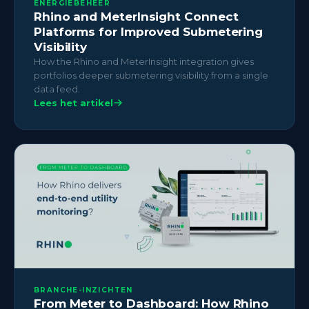
ENERGIEBEHEER
Rhino and MeterInsight Connect
Platforms for Improved Submetering
Visibility
How the Rhino and MeterInsight integration gives
portfolios deeper submetering visibility from a single
data feed.
Lees het artikel
BRANCHE-INZICHTEN
From Meter to Dashboard: How Rhino