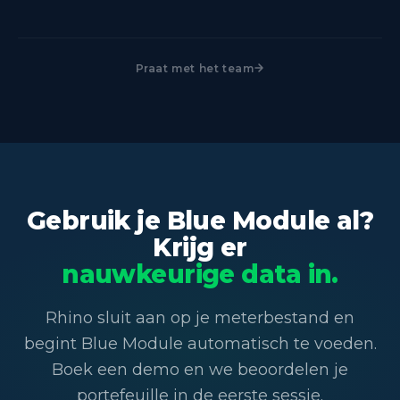
Boek een demo met Rhino. Het team beoordeelt je
verzamelen. Blue Module maakt van die data
meterbestand, bepaalt de juiste verbindingsroute
governance, rapportage, certificering en financiële
per gebouw en configureert de API-feed naar je
waarde, wat buiten de scope van Rhino valt. De
Praat met het team
Blue Module-account. De meeste klanten zijn
twee zijn complementair, niet concurrerend.
binnen enkele weken na onboarding live.
Gebruik je Blue Module al?
Krijg er
nauwkeurige data in.
Rhino sluit aan op je meterbestand en
begint Blue Module automatisch te voeden.
Boek een demo en we beoordelen je
portefeuille in de eerste sessie.