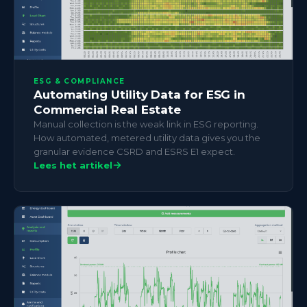
ESG & COMPLIANCE
Automating Utility Data for ESG in
Commercial Real Estate
Manual collection is the weak link in ESG reporting.
How automated, metered utility data gives you the
granular evidence CSRD and ESRS E1 expect.
Lees het artikel