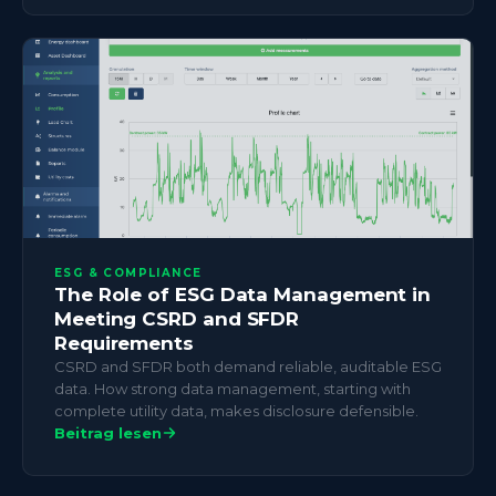
ESG & COMPLIANCE
The Role of ESG Data Management in
Meeting CSRD and SFDR
Requirements
CSRD and SFDR both demand reliable, auditable ESG
data. How strong data management, starting with
complete utility data, makes disclosure defensible.
Beitrag lesen