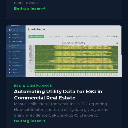
manual work.
Beitrag lesen
ESG & COMPLIANCE
Automating Utility Data for ESG in
Commercial Real Estate
Manual collection is the weak link in ESG reporting.
How automated, metered utility data gives you the
granular evidence CSRD and ESRS E1 expect.
Beitrag lesen