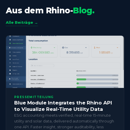
Aus dem Rhino-
Blog.
Alle Beiträge →
PRESSEMITTEILUNG
Blue Module Integrates the Rhino API
to Visualize Real-Time Utility Data
ESG accounting meets verified, real-time 15-minute
utility and solar data, delivered automatically through
one API. Faster insight, stronger auditability, less