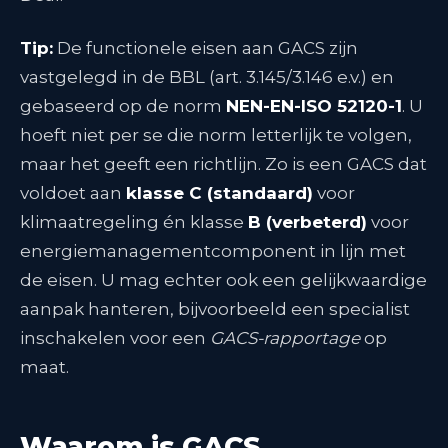
Tip:
De functionele eisen aan GACS zijn
vastgelegd in de BBL (art. 3.145/3.146 e.v.) en
gebaseerd op de norm
NEN-EN-ISO 52120-1
. U
hoeft niet per se die norm letterlijk te volgen,
maar het geeft een richtlijn. Zo is een GACS dat
voldoet aan
klasse C (standaard)
voor
klimaatregeling én klasse
B (verbeterd)
voor
energiemanagementcomponent in lijn met
de eisen
. U mag echter ook een gelijkwaardige
aanpak hanteren, bijvoorbeeld een specialist
inschakelen voor een
GACS-rapportage
op
maat.
Waarom is GACS