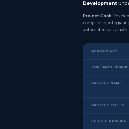
Development
unde
Project Goal:
Develop
compliance, integrati
automated sustainabili
BENEFICIARY
CONTRACT NUMBE
PROJECT NAME
PROJECT COSTS
EU CO-FINANCING