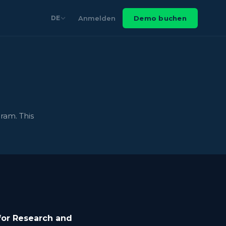
Anmelden
Demo buchen
DE
ram. This
for Research and