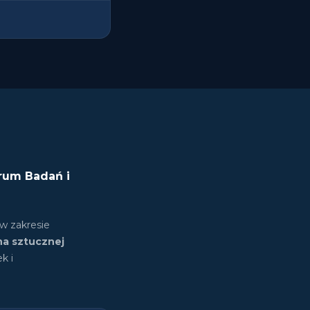
rum Badań i
w zakresie
na sztucznej
k i