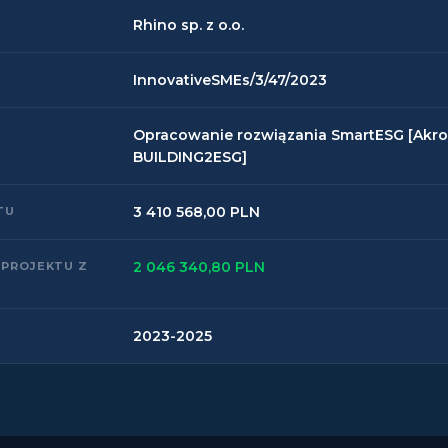
Rhino sp. z o.o.
InnovativeSMEs/3/47/2023
Opracowanie rozwiązania SmartESG [Akro
BUILDING2ESG]
3 410 568,00 PLN
TU
2 046 340,80 PLN
 PROJEKTU Z
2023-2025