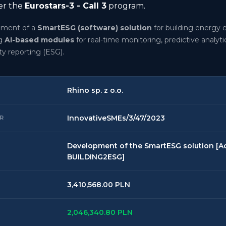
r the
Eurostars-3 - Call 3
program.
ment of a
SmartESG (software) solution
for building energy e
ng
AI-based modules
for real-time monitoring, predictive analyti
ty reporting (ESG).
Rhino sp. z o.o.
InnovativeSMEs/3/47/2023
R
Development of the SmartESG solution [A
BUILDING2ESG]
3,410,568.00 PLN
2,046,340.80 PLN