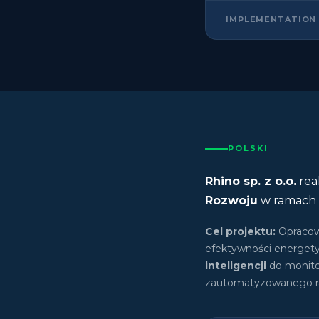
IMPLEMENTATION
POLSKI
Rhino sp. z o.o.
rea
Rozwoju
w ramach
Cel projektu:
Opracow
efektywności energety
inteligencji
do monito
zautomatyzowanego ra