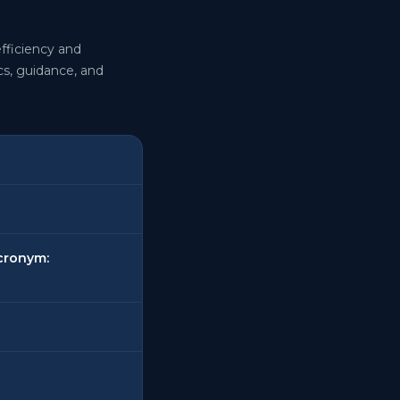
fficiency and
cs, guidance, and
cronym: