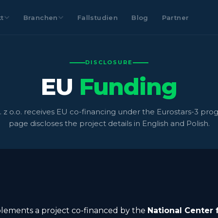
t
Branchen
Fallstudien
Blog
Partner
DISCLOSURE
EU
Funding
. z o.o. receives EU co-financing under the Eurostars-3 prog
page discloses the project details in English and Polish.
lements a project co-financed by the
National Center 