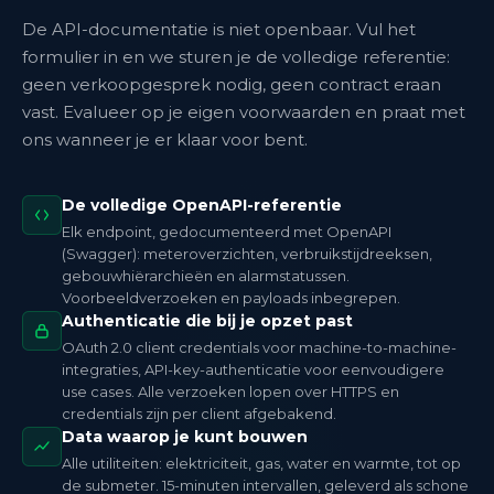
De API-documentatie is niet openbaar. Vul het
formulier in en we sturen je de volledige referentie:
geen verkoopgesprek nodig, geen contract eraan
vast. Evalueer op je eigen voorwaarden en praat met
ons wanneer je er klaar voor bent.
De volledige OpenAPI-referentie
Elk endpoint, gedocumenteerd met OpenAPI
(Swagger): meteroverzichten, verbruikstijdreeksen,
gebouwhiërarchieën en alarmstatussen.
Voorbeeldverzoeken en payloads inbegrepen.
Authenticatie die bij je opzet past
OAuth 2.0 client credentials voor machine-to-machine-
integraties, API-key-authenticatie voor eenvoudigere
use cases. Alle verzoeken lopen over HTTPS en
credentials zijn per client afgebakend.
Data waarop je kunt bouwen
Alle utiliteiten: elektriciteit, gas, water en warmte, tot op
de submeter. 15-minuten intervallen, geleverd als schone