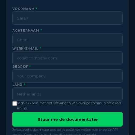
VOORNAAM
*
ACHTERNAAM
*
WERK-E-MAIL
*
BEDRIJF
*
LAND
*
Ik ga akkoord met het ontvangen van overige communicatie van
Rhino.
Stuur me de documentatie
Je gegevens gaan naar ons team zodat we weten wie er op de API
bouwt. Geen mailinglijst, tenzij je het vakje aanvinkt.